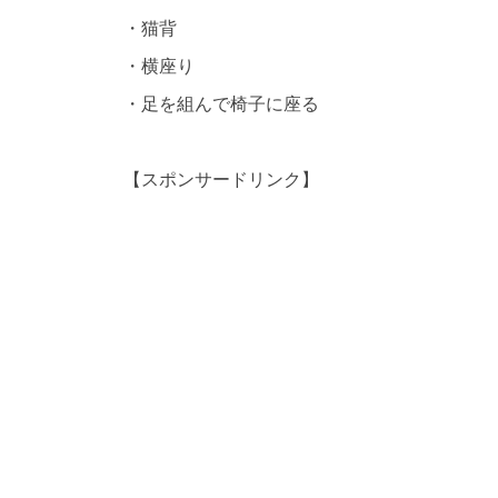
・猫背
・横座り
・足を組んで椅子に座る
【スポンサードリンク】