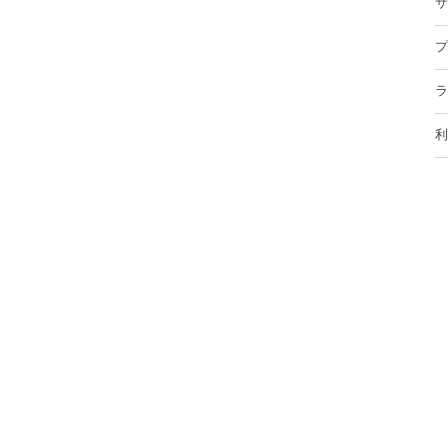
サ
プ
ラ
利