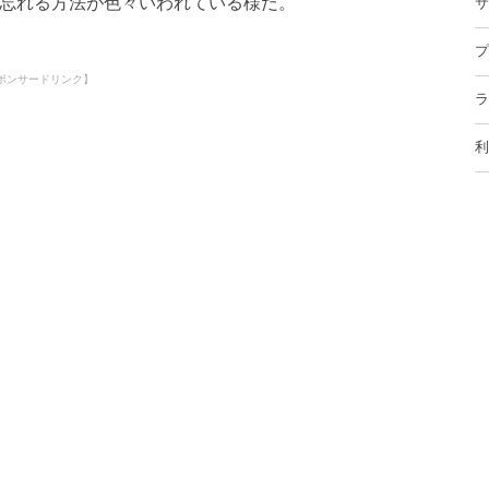
忘れる方法が色々いわれている様だ。
サ
プ
ポンサードリンク】
ラ
利