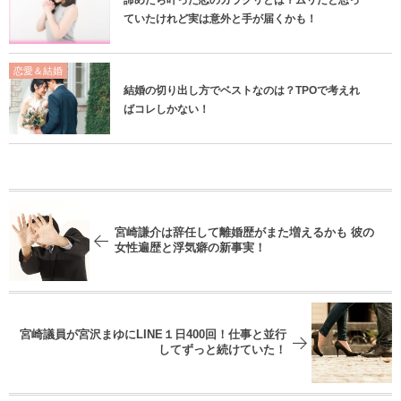
ていたけれど実は意外と手が届くかも！
恋愛＆結婚
結婚の切り出し方でベストなのは？TPOで考えれ
ばコレしかない！
宮崎謙介は辞任して離婚歴がまた増えるかも 彼の
女性遍歴と浮気癖の新事実！
宮崎議員が宮沢まゆにLINE１日400回！仕事と並行
してずっと続けていた！