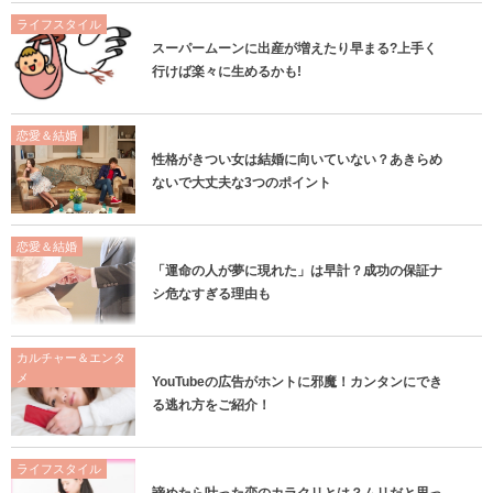
ライフスタイル
スーパームーンに出産が増えたり早まる?上手く
行けば楽々に生めるかも!
恋愛＆結婚
性格がきつい女は結婚に向いていない？あきらめ
ないで大丈夫な3つのポイント
恋愛＆結婚
「運命の人が夢に現れた」は早計？成功の保証ナ
シ危なすぎる理由も
カルチャー＆エンタ
メ
YouTubeの広告がホントに邪魔！カンタンにでき
る逃れ方をご紹介！
ライフスタイル
諦めたら叶った恋のカラクリとは？ムリだと思っ