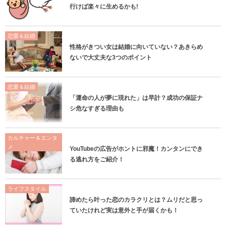
行けば楽々に生めるかも!
恋愛＆結婚
性格がきつい女は結婚に向いていない？あきらめ
ないで大丈夫な3つのポイント
恋愛＆結婚
「運命の人が夢に現れた」は早計？成功の保証ナ
シ危なすぎる理由も
カルチャー＆エンタ
メ
YouTubeの広告がホントに邪魔！カンタンにでき
る逃れ方をご紹介！
ライフスタイル
諦めたら叶った恋のカラクリとは？ムリだと思っ
ていたけれど実は意外と手が届くかも！