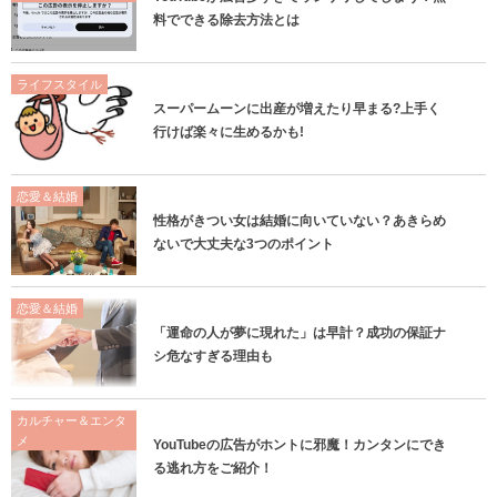
料でできる除去方法とは
ライフスタイル
スーパームーンに出産が増えたり早まる?上手く
行けば楽々に生めるかも!
恋愛＆結婚
性格がきつい女は結婚に向いていない？あきらめ
ないで大丈夫な3つのポイント
恋愛＆結婚
「運命の人が夢に現れた」は早計？成功の保証ナ
シ危なすぎる理由も
カルチャー＆エンタ
メ
YouTubeの広告がホントに邪魔！カンタンにでき
る逃れ方をご紹介！