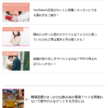
カルチャー＆エンタ
メ
YouTubeの広告がホントに邪魔！カンタンにでき
る逃れ方をご紹介！
ライフスタイル
諦めたら叶った恋のカラクリとは？ムリだと思っ
ていたけれど実は意外と手が届くかも！
恋愛＆結婚
結婚の切り出し方でベストなのは？TPOで考えれ
ばコレしかない！
職場恋愛のきっかけは飲み会が最適？ツメを間違わ
ないで意中の人をゲットする方法とは