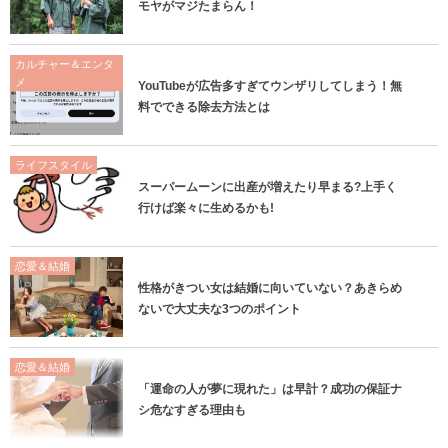
モヤがマジたまらん！
カルチャー＆エンタ
メ
YouTubeが広告多すぎてウンザリしてしまう！無
料でできる除去方法とは
ライフスタイル
スーパームーンに出産が増えたり早まる?上手く
行けば楽々に生めるかも!
恋愛＆結婚
性格がきつい女は結婚に向いていない？あきらめ
ないで大丈夫な3つのポイント
恋愛＆結婚
「運命の人が夢に現れた」は早計？成功の保証ナ
シ危なすぎる理由も